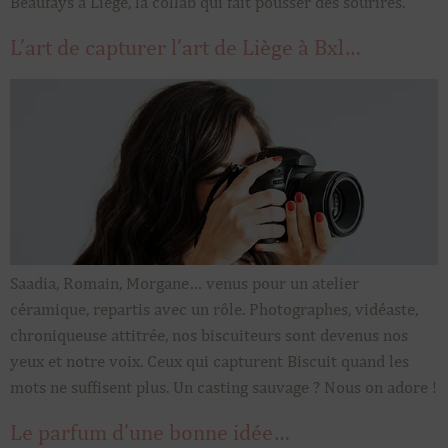
Beaufays à Liège, la collab qui fait pousser des sourires.
L’art de capturer l’art de Liège à Bxl…
Saadia, Romain, Morgane… venus pour un atelier
céramique, repartis avec un rôle. Photographes, vidéaste,
chroniqueuse attitrée, nos biscuiteurs sont devenus nos
yeux et notre voix. Ceux qui capturent Biscuit quand les
mots ne suffisent plus. Un casting sauvage ? Nous on adore !
Le parfum d’une bonne idée…