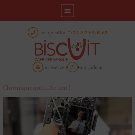
Une question ?
+32 492 68 08 62
Je réserve !
Bon cadeau
Chroniqueuse… Action !