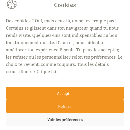
Cookies
4 jours, plus de 1000 idées.
Des cookies ? Oui, mais ceux-là, on ne les croque pas !
Mer · Sam · Dim 10h – 18h30
Certains se glissent dans ton navigateur quand tu nous
Jeudi 18h30 – 21h
rends visite. Quelques-uns sont indispensables au bon
fonctionnement du site. D'autres, nous aident à
améliorer ton expérience Biscuit. Tu peux les accepter,
les refuser ou les personnaliser selon tes préférences. Le
choix te revient, comme toujours. Tous les détails
croustillants ?
Clique ici
.
BISCUIT © 2026. Tous droits réservés
Accepter
·
·
·
Mentions légales
Politique de confidentialité
CGU
Politique de cookies
Refuser
TVA · BE1030.473.659
Voir les préférences