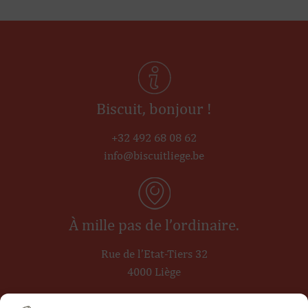
Biscuit, bonjour !
+32 492 68 08 62
info@biscuitliege.be
À mille pas de l’ordinaire.
Rue de l’Etat-Tiers 32
4000 Liège