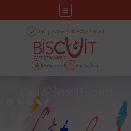
Une question ?
+32 492 68 08 62
Je réserve !
Bon cadeau
Candèle x Biscuit
Peins ce que tu aimes. Parfume ce que tu
ressens.