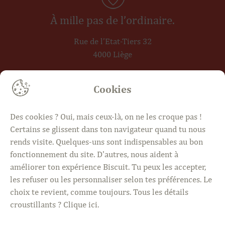
À mille pas de l’ordinaire.
Rue de l’Etat-Tiers 32
4000 Liège
Cookies
4 jours, plus de 1000 idées.
Des cookies ? Oui, mais ceux-là, on ne les croque pas !
Mer · Sam · Dim 10h – 18h30
Certains se glissent dans ton navigateur quand tu nous
Jeudi 18h30 – 21h
rends visite. Quelques-uns sont indispensables au bon
fonctionnement du site. D'autres, nous aident à
améliorer ton expérience Biscuit. Tu peux les accepter,
les refuser ou les personnaliser selon tes préférences. Le
choix te revient, comme toujours. Tous les détails
croustillants ?
Clique ici
.