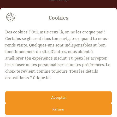
Cookies
4 jours, plus de 1000 idées.
Des cookies ? Oui, mais ceux-là, on ne les croque pas !
Mer · Sam · Dim 10h – 18h30
Certains se glissent dans ton navigateur quand tu nous
Jeudi 18h30 – 21h
rends visite. Quelques-uns sont indispensables au bon
fonctionnement du site. D'autres, nous aident à
améliorer ton expérience Biscuit. Tu peux les accepter,
les refuser ou les personnaliser selon tes préférences. Le
choix te revient, comme toujours. Tous les détails
croustillants ?
Clique ici
.
BISCUIT © 2026. Tous droits réservés
Accepter
·
·
·
Mentions légales
Politique de confidentialité
CGU
Politique de cookies
Refuser
TVA · BE1030.473.659