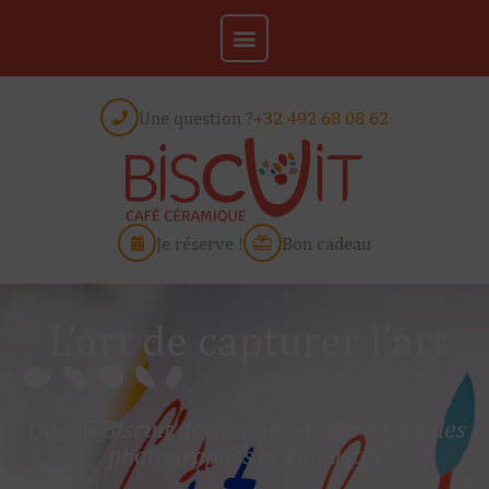
Une question ?
+32 492 68 08 62
Je réserve !
Bon cadeau
L’art de capturer l’art
Quand Biscuit devient le terrain de jeu des
photographes et vidéastes.