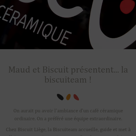
Maud et Biscuit présentent... la
biscuiteam !
On aurait pu avoir l’ambiance d’un café céramique
ordinaire. On a préféré une équipe extraordinaire.
Chez Biscuit Liège, la Biscuiteam accueille, guide et met à