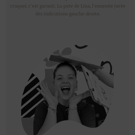
craquer, c’est garanti. La pote de Lina, l’ennemie jurée
des indications gauche-droite.