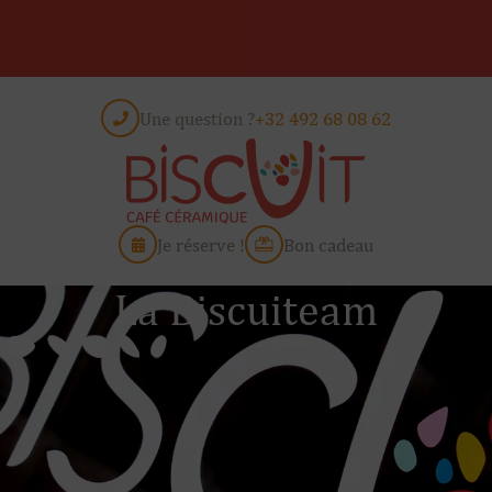
Une question ?
+32 492 68 08 62
Je réserve !
Bon cadeau
La Biscuiteam