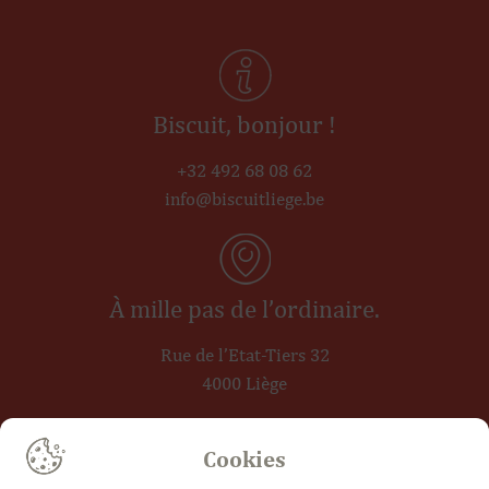
Biscuit, bonjour !
+32 492 68 08 62
info@biscuitliege.be
À mille pas de l’ordinaire.
Rue de l’Etat-Tiers 32
4000 Liège
Cookies