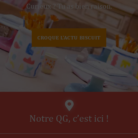
Curieux ? Tu as bien raison.
CROQUE L'ACTU BISCUIT
Notre QG, c’est
ici
!