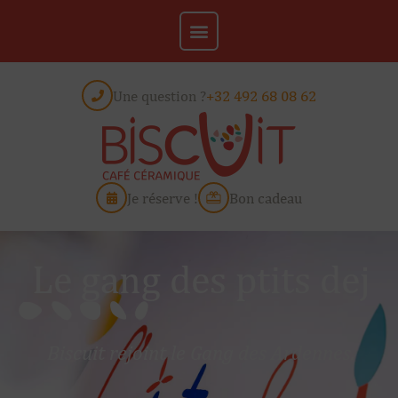
Une question ?
+32 492 68 08 62
Je réserve !
Bon cadeau
Le gang des ptits dej
Biscuit rejoint le Gang des Ardennes.