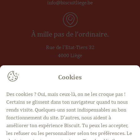
info@biscuitliege.be
À mille pas de l’ordinaire.
Rue de l’Etat-Tiers 32
4000 Liège
Cookies
4 jours, plus de 1000 idées.
Des cookies ? Oui, mais ceux-là, on ne les croque pas !
Mer · Sam · Dim 10h – 18h30
Certains se glissent dans ton navigateur quand tu nous
Jeudi 18h30 – 21h
rends visite. Quelques-uns sont indispensables au bon
fonctionnement du site. D'autres, nous aident à
améliorer ton expérience Biscuit. Tu peux les accepter,
les refuser ou les personnaliser selon tes préférences. Le